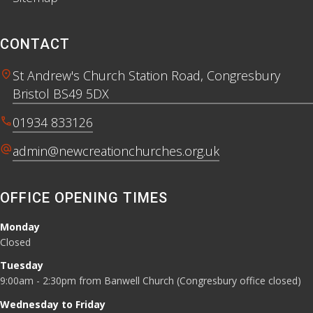
CONTACT
location_on
St Andrew's Church Station Road, Congresbury
Bristol BS49 5DX
call
01934 833126
alternate_email
admin@newcreationchurches.org.uk
OFFICE OPENING TIMES
Monday
Closed
Tuesday
9:00am - 2:30pm from Banwell Church (Congresbury office closed)
Wednesday to Friday