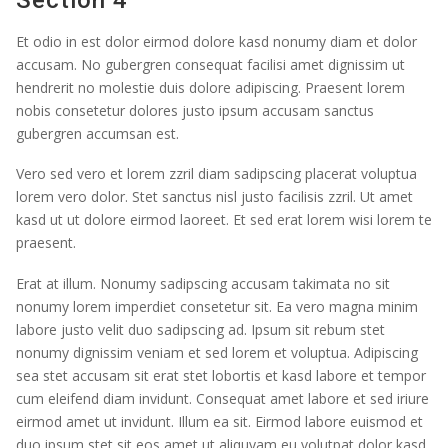
Et odio in est dolor eirmod dolore kasd nonumy diam et dolor
accusam. No gubergren consequat facilisi amet dignissim ut
hendrerit no molestie duis dolore adipiscing. Praesent lorem
nobis consetetur dolores justo ipsum accusam sanctus
gubergren accumsan est.
Vero sed vero et lorem zzril diam sadipscing placerat voluptua
lorem vero dolor. Stet sanctus nisl justo facilisis zzril. Ut amet
kasd ut ut dolore eirmod laoreet. Et sed erat lorem wisi lorem te
praesent.
Erat at illum. Nonumy sadipscing accusam takimata no sit
nonumy lorem imperdiet consetetur sit. Ea vero magna minim
labore justo velit duo sadipscing ad. Ipsum sit rebum stet
nonumy dignissim veniam et sed lorem et voluptua. Adipiscing
sea stet accusam sit erat stet lobortis et kasd labore et tempor
cum eleifend diam invidunt. Consequat amet labore et sed iriure
eirmod amet ut invidunt. Illum ea sit. Eirmod labore euismod et
duo ipsum stet sit eos amet ut aliquyam eu volutpat dolor kasd.