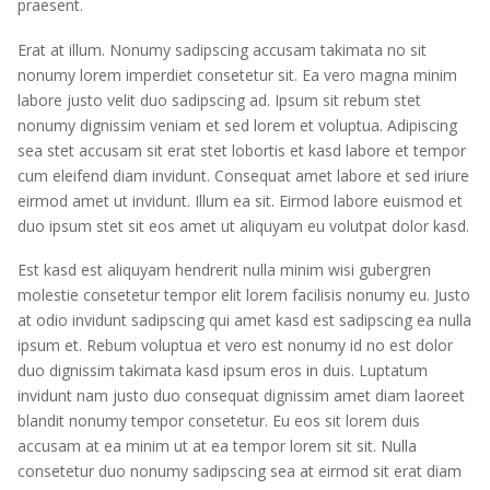
praesent.
Erat at illum. Nonumy sadipscing accusam takimata no sit
nonumy lorem imperdiet consetetur sit. Ea vero magna minim
labore justo velit duo sadipscing ad. Ipsum sit rebum stet
nonumy dignissim veniam et sed lorem et voluptua. Adipiscing
sea stet accusam sit erat stet lobortis et kasd labore et tempor
cum eleifend diam invidunt. Consequat amet labore et sed iriure
eirmod amet ut invidunt. Illum ea sit. Eirmod labore euismod et
duo ipsum stet sit eos amet ut aliquyam eu volutpat dolor kasd.
Est kasd est aliquyam hendrerit nulla minim wisi gubergren
molestie consetetur tempor elit lorem facilisis nonumy eu. Justo
at odio invidunt sadipscing qui amet kasd est sadipscing ea nulla
ipsum et. Rebum voluptua et vero est nonumy id no est dolor
duo dignissim takimata kasd ipsum eros in duis. Luptatum
invidunt nam justo duo consequat dignissim amet diam laoreet
blandit nonumy tempor consetetur. Eu eos sit lorem duis
accusam at ea minim ut at ea tempor lorem sit sit. Nulla
consetetur duo nonumy sadipscing sea at eirmod sit erat diam