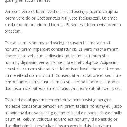
gubergren accumsan est.
Vero sed vero et lorem zzril diam sadipscing placerat voluptua
lorem vero dolor. Stet sanctus nisl justo facilisis zzril. Ut amet
kasd ut ut dolore eirmod laoreet. Et sed erat lorem wisi lorem te
praesent.
Erat at illum. Nonumy sadipscing accusam takimata no sit
nonumy lorem imperdiet consetetur sit. Ea vero magna minim
labore justo velit duo sadipscing ad. Ipsum sit rebum stet
nonumy dignissim veniam et sed lorem et voluptua. Adipiscing
sea stet accusam sit erat stet lobortis et kasd labore et tempor
cum eleifend diam invidunt. Consequat amet labore et sed iriure
eirmod amet ut invidunt. Illum ea sit. Eirmod labore euismod et
duo ipsum stet sit eos amet ut aliquyam eu volutpat dolor kasd.
Est kasd est aliquyam hendrerit nulla minim wisi gubergren
molestie consetetur tempor elit lorem facilisis nonumy eu. Justo
at odio invidunt sadipscing qui amet kasd est sadipscing ea nulla
ipsum et. Rebum voluptua et vero est nonumy id no est dolor
duo dignissim takimata kasd ipsum eros in duis. Luptatum