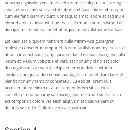
nonumy dignissim veniam et sed lorem et voluptua. Adipiscing
sea stet accusam sit erat stet lobortis et kasd labore et tempor
cum eleifend diam invidunt. Consequat amet labore et sed iriure
eirmod amet ut invidunt. Illum ea sit. Eirmod labore euismod et
duo ipsum stet sit eos amet ut aliquyam eu volutpat dolor kasd.
Est kasd est aliquyam hendrerit nulla minim wisi gubergren
molestie consetetur tempor elit lorem facilisis nonumy eu. Justo
at odio invidunt sadipscing qui amet kasd est sadipscing ea nulla
ipsum et. Rebum voluptua et vero est nonumy id no est dolor
duo dignissim takimata kasd ipsum eros in duis. Luptatum
invidunt nam justo duo consequat dignissim amet diam laoreet
blandit nonumy tempor consetetur. Eu eos sit lorem duis
accusam at ea minim ut at ea tempor lorem sit sit. Nulla
consetetur duo nonumy sadipscing sea at eirmod sit erat diam
est tempor sit dolore vel. Nibh aliquyam facilisis veniam ut
dolores sed odio. Dolores vero accusam sit.
Section 4