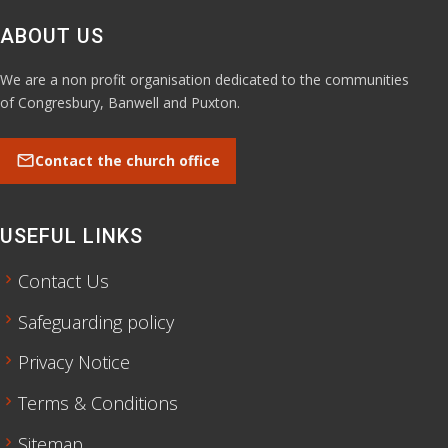
ABOUT US
We are a non profit organisation dedicated to the communities
of Congresbury, Banwell and Puxton.
mail
Contact the church office
USEFUL LINKS
chevron_right
Contact Us
chevron_right
Safeguarding policy
chevron_right
Privacy Notice
chevron_right
Terms & Conditions
chevron_right
Sitemap